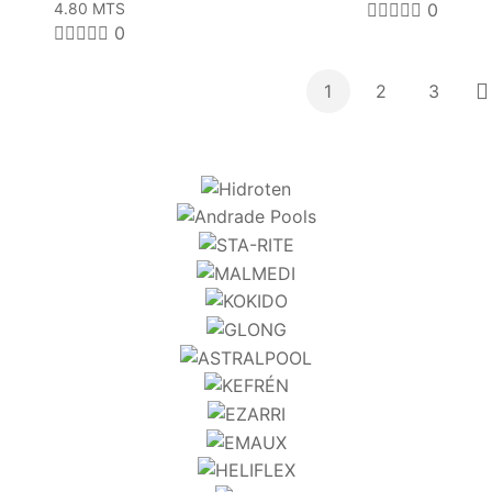
4.80 MTS
0
0
1
2
3
P